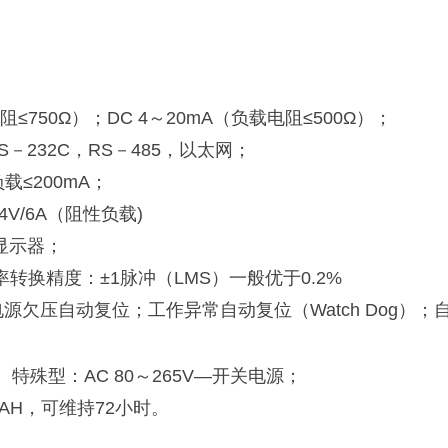
阻≤750Ω）
；
DC 4～20mA（负载电阻≤500Ω）
；
－232C
，
RS－485，
以太网；
负载≤200mA
；
4V/6A（阻性负载)
显示器
；
率转换精度：
±1脉冲（LMS）一般优于0.2%
电源欠压自动复位
；
工作异常自动复位（
Watch Dog）
；
；
特殊型
：
AC 80～265V—开关电源
；
20AH，可维持72小时。