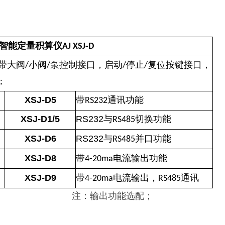
智能定量积算仪
AJ XSJ-D
带大阀
小阀
泵控制接口，启动
停止
复位按键接口，
/
/
/
/
;
XSJ-D5
带
通讯功能
RS232
XSJ-D1/5
RS232
与
切换功能
RS485
XSJ-D6
RS232
与
并口功能
RS485
XSJ-D8
带
电流输出功能
4-20ma
XSJ-D9
带
电流输出，
通讯
4-20ma
RS485
注：输出功能选配；