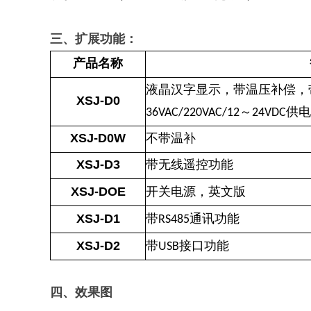
三、扩展功能：
产品名称
液晶汉字显示，带温压补偿，
XSJ-D0
～
供电
36VAC/220VAC/12
24VDC
XSJ-D0W
不带温补
XSJ-D3
带无线遥控功能
XSJ-DOE
开关电源，英文版
XSJ-D1
带
通讯功能
RS485
XSJ-D2
带
接口功能
USB
四、效果图