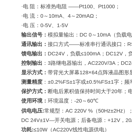
·电
阻：标准热电阻
——Pt100
、
Pt1000；
·电
流：
0～10mA、4～20mAΩ
；
·电
压：
0-5V、1-5V
输出信号
：
模拟量输出：
DC 0～10mA（负载电
通讯输出
：
接口方式
——标准串行通讯接口：RS
馈电输出
：
DC24V，负载≤100mA
；
DC12V，
控制输出
：
3路继电器输出，AC220V/3A；DC2
显示方式
：
带背光大屏幕
128×64点阵液晶
图形
测量精度
：
±0.2%FS±1字或±0.5%FS±1字
；
频
保护方式
：
断电后累积值保持时间大于
20
年
；
使用环境
：
环境温度：
-20
～
60℃
供电电压
:
常规型
：
AC 220V %（50Hz±2Hz）
DC 24V±1V—开关电源
；后备电源：
+12V，
功
耗
:
≤10W（AC220V线性电源供电）