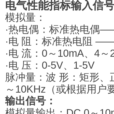
电气性能指标
输入信
模拟量
：
·热电偶：标准热电偶—
·电
阻：标准热电阻
——P
·电
流：
0～10mA、4～
·电
压：
0-5V、1-5V
脉
冲
量：波
形：矩形
、
～10KHz（或根据用户
输出信号
：
模拟量输出：
DC 0～1