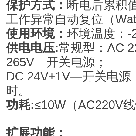
保护方式
：
断电后累积
工作异常自动复位（
Wa
使用环境
：
环境温度：
-
供电电压
:
常规型
：
AC 
265V—开关电源
；
DC 24V±1V—开关电源
时。
功
耗
:
≤10W（AC220
扩展功能：